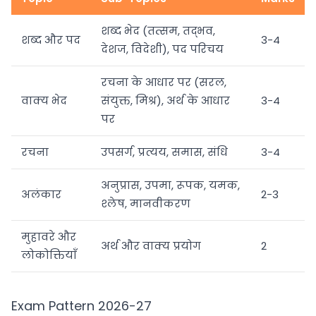
शब्द भेद (तत्सम, तद्भव,
शब्द और पद
3-4
देशज, विदेशी), पद परिचय
रचना के आधार पर (सरल,
वाक्य भेद
संयुक्त, मिश्र), अर्थ के आधार
3-4
पर
रचना
उपसर्ग, प्रत्यय, समास, संधि
3-4
अनुप्रास, उपमा, रूपक, यमक,
अलंकार
2-3
श्लेष, मानवीकरण
मुहावरे और
अर्थ और वाक्य प्रयोग
2
लोकोक्तियाँ
Exam Pattern 2026-27