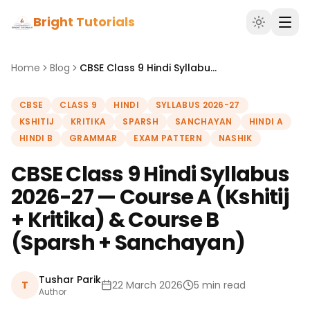
Bright Tutorials
Home
Blog
CBSE Class 9 Hindi Syllabus 2026-27 — Course A (Kshitij + Kritika) & Course B (Sparsh + Sanchayan)
CBSE
CLASS 9
HINDI
SYLLABUS 2026-27
KSHITIJ
KRITIKA
SPARSH
SANCHAYAN
HINDI A
HINDI B
GRAMMAR
EXAM PATTERN
NASHIK
CBSE Class 9 Hindi Syllabus
2026-27 — Course A (Kshitij
+ Kritika) & Course B
(Sparsh + Sanchayan)
Tushar Parik
T
22 March 2026
5 min read
Author