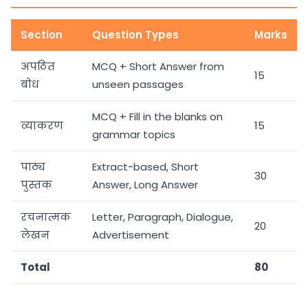
Section
Question Types
Marks
अपठित
MCQ + Short Answer from
15
बोध
unseen passages
MCQ + Fill in the blanks on
व्याकरण
15
grammar topics
पाठ्य
Extract-based, Short
30
पुस्तक
Answer, Long Answer
रचनात्मक
Letter, Paragraph, Dialogue,
20
लेखन
Advertisement
Total
80