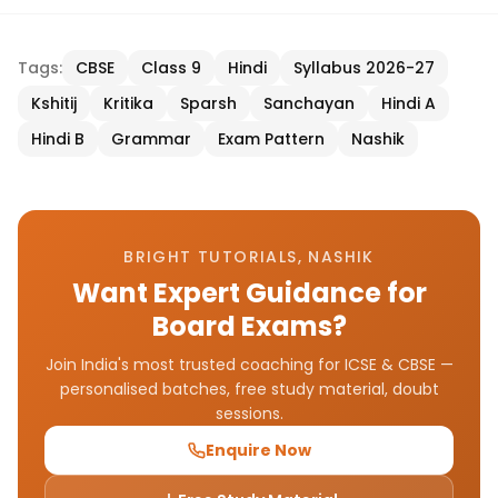
Tags:
CBSE
Class 9
Hindi
Syllabus 2026-27
Kshitij
Kritika
Sparsh
Sanchayan
Hindi A
Hindi B
Grammar
Exam Pattern
Nashik
BRIGHT TUTORIALS, NASHIK
Want Expert Guidance for
Board Exams?
Join India's most trusted coaching for ICSE & CBSE —
personalised batches, free study material, doubt
sessions.
Enquire Now