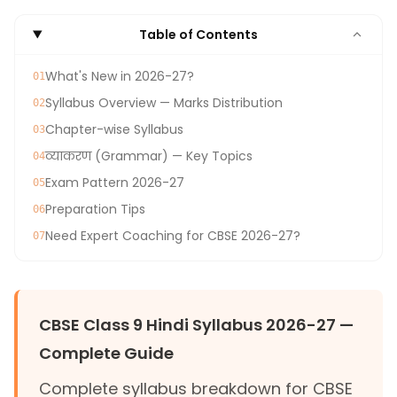
Table of Contents
What's New in 2026-27?
01
Syllabus Overview — Marks Distribution
02
Chapter-wise Syllabus
03
व्याकरण (Grammar) — Key Topics
04
Exam Pattern 2026-27
05
Preparation Tips
06
Need Expert Coaching for CBSE 2026-27?
07
CBSE Class 9 Hindi Syllabus 2026-27 —
Complete Guide
Complete syllabus breakdown for CBSE