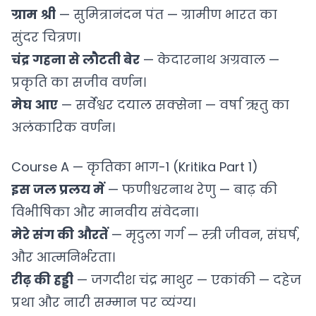
ग्राम श्री
— सुमित्रानंदन पंत — ग्रामीण भारत का
सुंदर चित्रण।
चंद्र गहना से लौटती बेर
— केदारनाथ अग्रवाल —
प्रकृति का सजीव वर्णन।
मेघ आए
— सर्वेश्वर दयाल सक्सेना — वर्षा ऋतु का
अलंकारिक वर्णन।
Course A — कृतिका भाग-1 (Kritika Part 1)
इस जल प्रलय में
— फणीश्वरनाथ रेणु — बाढ़ की
विभीषिका और मानवीय संवेदना।
मेरे संग की औरतें
— मृदुला गर्ग — स्त्री जीवन, संघर्ष,
और आत्मनिर्भरता।
रीढ़ की हड्डी
— जगदीश चंद्र माथुर — एकांकी — दहेज
प्रथा और नारी सम्मान पर व्यंग्य।