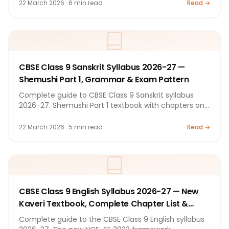
Grammar, marks, Two Board Exams policy.
22 March 2026 · 6 min read
Read →
Preparation tips by Bright Tutorials, Nashik.
CBSE Class 9 Sanskrit Syllabus 2026-27 —
Shemushi Part 1, Grammar & Exam Pattern
Complete guide to CBSE Class 9 Sanskrit syllabus
2026-27. Shemushi Part 1 textbook with chapters on
nature, ethics, Indian heritage. Grammar: Sandhi,
Samas, Pratyay, Karak, Avyay. Marks distribution,
22 March 2026 · 5 min read
Read →
exam pattern, preparation tips by Bright Tutorials,
Nashik.
CBSE Class 9 English Syllabus 2026-27 — New
Kaveri Textbook, Complete Chapter List &
Exam Pattern
Complete guide to the CBSE Class 9 English syllabus