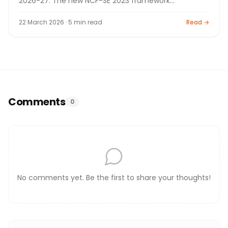
2026-27. The new NCF-SE 2023 framework
introduces Kaveri textbook replacing Beehive and
Moments. 16 texts (8 prose + 8 poems), 80+20 marks
22 March 2026 · 5 min read
Read →
pattern. Chapter list, exam pattern, and preparation
tips by Bright Tutorials, Nashik.
Comments
0
No comments yet. Be the first to share your thoughts!