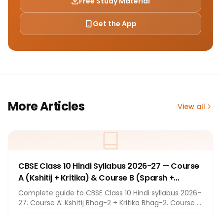
Free Study Material
Get the App
More Articles
View all
CBSE Class 10 Hindi Syllabus 2026-27 — Course
A (Kshitij + Kritika) & Course B (Sparsh +
Sanchayan)
Complete guide to CBSE Class 10 Hindi syllabus 2026-
27. Course A: Kshitij Bhag-2 + Kritika Bhag-2. Course B:
Sparsh Bhag-2 (17 chapters) + Sanchayan Bhag-2.